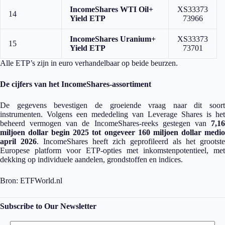
IncomeShares WTI Oil+
XS33373
14
Yield ETP
73966
IncomeShares Uranium+
XS33373
15
Yield ETP
73701
Alle ETP’s zijn in euro verhandelbaar op beide beurzen.
De cijfers van het IncomeShares-assortiment
De gegevens bevestigen de groeiende vraag naar dit soort
instrumenten. Volgens een mededeling van Leverage Shares is het
beheerd vermogen van de IncomeShares-reeks gestegen van
7,16
miljoen dollar begin 2025 tot ongeveer 160 miljoen dollar medio
april 2026
. IncomeShares heeft zich geprofileerd als het grootste
Europese platform voor ETP-opties met inkomstenpotentieel, met
dekking op individuele aandelen, grondstoffen en indices.
Bron: ETFWorld.nl
Subscribe to Our Newsletter