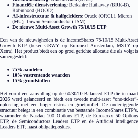
Financiële dienstverlening
: Berkshire Hathaway (BRK-B),
Robinhood (HOOD)
AI-infrastructuur & halfgeleiders
: Oracle (ORCL), Micron
(MU), Taiwan Semiconductor (TSM)
De nieuwe Multi-Asset Growth 75/10/15 ETP
Een van de nieuwigheden is de IncomeShares 75/10/15 Multi-Asset
Growth ETP (ticker GRWY op Euronext Amsterdam, MSTY op
Xetra). Het product biedt een op groei gerichte allocatie die als volgt is
samengesteld:
75% aandelen
10% vastrentende waarden
15% grondstoffen
Het vormt een aanvulling op de 60/30/10 Balanced ETP die in maart
2026 werd gelanceerd en biedt een tweede multi-asset “one-ticker”-
oplossing met een hoger risico- en groeiprofiel. De onderliggende
structuur belegt in een combinatie van bestaande IncomeShares ETP’s,
waaronder de Nasdaq 100 Options ETP, de Eurostoxx 50 Options
ETP, de Semiconductors Leaders ETP en de Artificial Intelligence
Leaders ETP, naast obligatieposities.