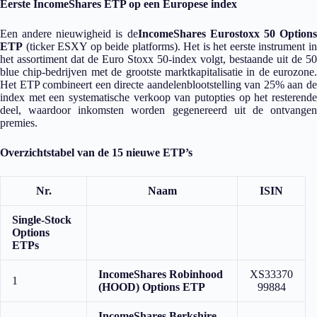
Eerste IncomeShares ETP op een Europese index
Een andere nieuwigheid is de
IncomeShares Eurostoxx 50 Option
ETP
(ticker ESXY op beide platforms). Het is het eerste instrument in
het assortiment dat de Euro Stoxx 50-index volgt, bestaande uit de 50
blue chip-bedrijven met de grootste marktkapitalisatie in de eurozone.
Het ETP combineert een directe aandelenblootstelling van 25% aan de
index met een systematische verkoop van putopties op het resterende
deel, waardoor inkomsten worden gegenereerd uit de ontvangen
premies.
Overzichtstabel van de 15 nieuwe ETP’s
Nr.
Naam
ISIN
Single-Stock
Options
ETPs
IncomeShares Robinhood
XS33370
1
(HOOD) Options ETP
99884
IncomeShares Berkshire