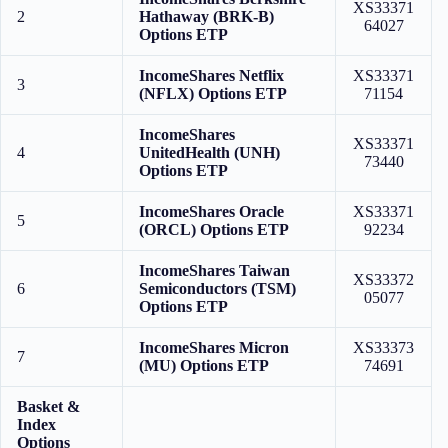
XS33371
2
Hathaway (BRK-B)
64027
Options ETP
IncomeShares Netflix
XS33371
3
(NFLX) Options ETP
71154
IncomeShares
XS33371
4
UnitedHealth (UNH)
73440
Options ETP
IncomeShares Oracle
XS33371
5
(ORCL) Options ETP
92234
IncomeShares Taiwan
XS33372
6
Semiconductors (TSM)
05077
Options ETP
IncomeShares Micron
XS33373
7
(MU) Options ETP
74691
Basket &
Index
Options