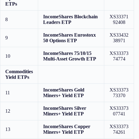
ETPs
IncomeShares Blockchain
XS33371
8
Leaders ETP
92408
IncomeShares Eurostoxx
XS33432
9
50 Options ETP
38971
IncomeShares 75/10/15
XS33373
10
Multi-Asset Growth ETP
74774
Commodities
Yield ETPs
IncomeShares Gold
XS33373
11
Miners+ Yield ETP
73370
IncomeShares Silver
XS33373
12
Miners+ Yield ETP
07741
IncomeShares Copper
XS33373
13
Miners+ Yield ETP
74261