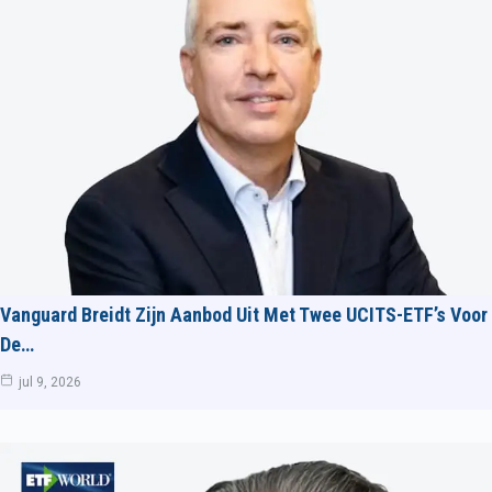
Vanguard Breidt Zijn Aanbod Uit Met Twee UCITS-ETF’s Voor
De…
jul 9, 2026