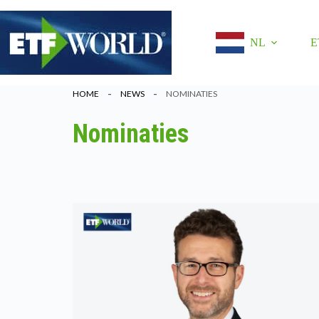
Ga
naar
de
NL
E
inhoud
HOME
NEWS
NOMINATIES
Nominaties