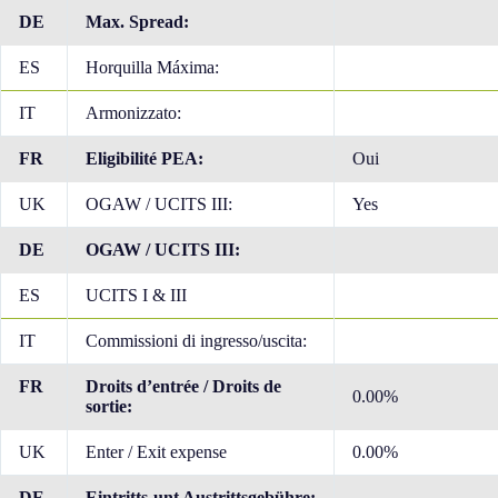
DE
Max. Spread:
ES
Horquilla Máxima:
IT
Armonizzato:
FR
Eligibilité PEA:
Oui
UK
OGAW / UCITS III:
Yes
DE
OGAW / UCITS III:
ES
UCITS I & III
IT
Commissioni di ingresso/uscita:
FR
Droits d’entrée / Droits de
0.00%
sortie:
UK
Enter / Exit expense
0.00%
DE
Eintritts-unt Austrittsgebühre: