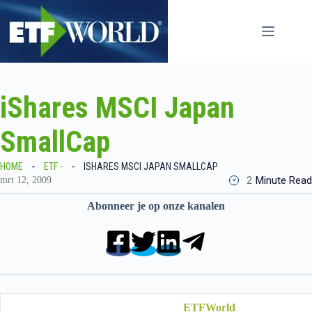
Ga
naar
de
inhoud
iShares MSCI Japan
SmallCap
HOME
ETF -
ISHARES MSCI JAPAN SMALLCAP
2
Minute Read
mrt 12, 2009
Abonneer je op onze kanalen
ETFWorld