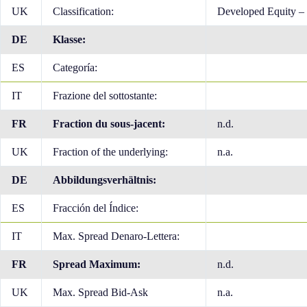
UK
Classification:
Developed Equity –
DE
Klasse:
ES
Categoría:
IT
Frazione del sottostante:
FR
Fraction du sous-jacent:
n.d.
UK
Fraction of the underlying:
n.a.
DE
Abbildungsverhältnis:
ES
Fracción del Índice:
IT
Max. Spread Denaro-Lettera:
FR
Spread Maximum:
n.d.
UK
Max. Spread Bid-Ask
n.a.