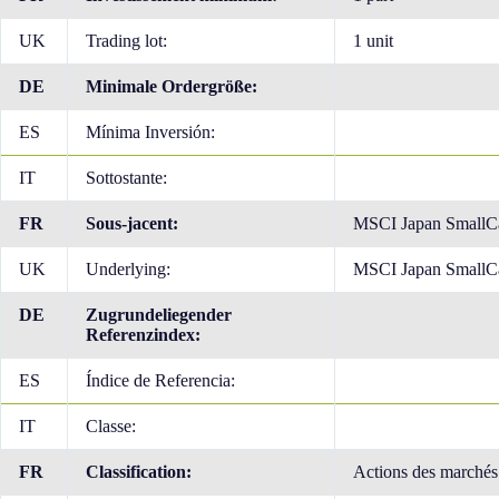
UK
Trading lot:
1 unit
DE
Minimale Ordergröße:
ES
Mínima Inversión:
IT
Sottostante:
FR
Sous-jacent:
MSCI Japan SmallC
UK
Underlying:
MSCI Japan SmallC
DE
Zugrundeliegender
Referenzindex:
ES
Índice de Referencia:
IT
Classe:
FR
Classification:
Actions des marchés