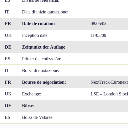
ES
Divisa de referencia:
IT
Data di inizio quotazione:
FR
Date de cotation:
08/05/08
UK
Inception date:
11/03/09
DE
Zeitpunkt der Auflage
ES
Primer día cotización:
IT
Borsa di quotazione:
FR
Bourse de négociation:
NextTrack-Euronext 
UK
Exchange:
LSE – London Stoc
DE
Börse:
ES
Bolsa de Valores: