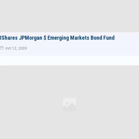
IShares JPMorgan $ Emerging Markets Bond Fund
mrt 12, 2009