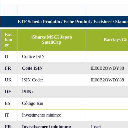
ETF Scheda Prodotto / Fiche Produit / Factsheet / Stamm
Exc
iShares MSCI Japan
han
Barclays Glo
SmallCap
ge
IT
Codice ISIN
FR
Code ISIN
IE00B2QWDY88
UK
ISIN Code:
IE00B2QWDY88
DE
ISIN:
ES
Código Isin
IT
Investimento minimo:
FR
Investissement minimum:
1 part