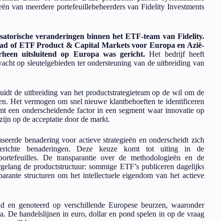
eën van meerdere portefeuillebeheerders van Fidelity Investments
satorische veranderingen binnen het ETF-team van Fidelity.
Head of ETF Product & Capital Markets voor Europa en Azië-
rheen uitsluitend op Europa was gericht.
Het bedrijf heeft
cht op sleutelgebieden ter ondersteuning van de uitbreiding van
duidt de uitbreiding van het productstrategieteam op de wil om de
en. Het vermogen om snel nieuwe klantbehoeften te identificeren
rmt een onderscheidende factor in een segment waar innovatie op
zijn op de acceptatie door de markt.
seerde benadering voor actieve strategieën en onderscheidt zich
erichte benaderingen. Deze keuze komt tot uiting in de
ortefeuilles. De transparantie over de methodologieën en de
argelang de productstructuur: sommige ETF’s publiceren dagelijks
sparante structuren om het intellectuele eigendom van het actieve
and en genoteerd op verschillende Europese beurzen, waaronder
. De handelslijnen in euro, dollar en pond spelen in op de vraag