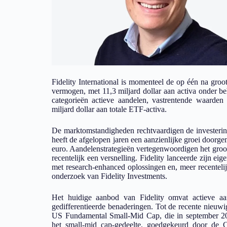
Fidelity International is momenteel de op één na gro
vermogen, met 11,3 miljard dollar aan activa onder be
categorieën actieve aandelen, vastrentende waarden 
miljard dollar aan totale ETF-activa.
De marktomstandigheden rechtvaardigen de investerin
heeft de afgelopen jaren een aanzienlijke groei doorg
euro. Aandelenstrategieën vertegenwoordigen het groot
recentelijk een versnelling. Fidelity lanceerde zijn e
met research-enhanced oplossingen en, meer recentelij
onderzoek van Fidelity Investments.
Het huidige aanbod van Fidelity omvat actieve aan
gedifferentieerde benaderingen. Tot de recente nie
US Fundamental Small-Mid Cap, die in september 202
het small-mid cap-gedeelte, goedgekeurd door de C