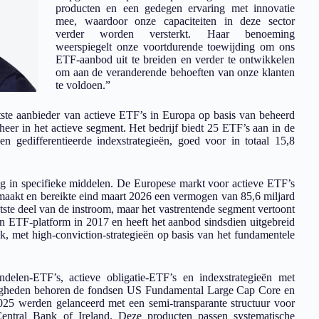
producten en een gedegen ervaring met innovatie
mee, waardoor onze capaciteiten in deze sector
verder worden versterkt. Haar benoeming
weerspiegelt onze voortdurende toewijding om ons
ETF-aanbod uit te breiden en verder te ontwikkelen
om aan de veranderende behoeften van onze klanten
te voldoen.”
otste aanbieder van actieve ETF’s in Europa op basis van beheerd
heer in het actieve segment. Het bedrijf biedt 25 ETF’s aan in de
en gedifferentieerde indexstrategieën, goed voor in totaal 15,8
g in specifieke middelen. De Europese markt voor actieve ETF’s
emaakt en bereikte eind maart 2026 een vermogen van 85,6 miljard
ste deel van de instroom, maar het vastrentende segment vertoont
igen ETF-platform in 2017 en heeft het aanbod sindsdien uitgebreid
k, met high-conviction-strategieën op basis van het fundamentele
delen-ETF’s, actieve obligatie-ETF’s en indexstrategieën met
uwigheden behoren de fondsen US Fundamental Large Cap Core en
5 werden gelanceerd met een semi-transparante structuur voor
entral Bank of Ireland. Deze producten passen systematische