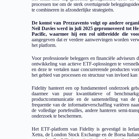
processen toe om de sterk overtuigende beleggingside
te combineren in afzonderlijke strategieën.
De komst van Prezzavento volgt op andere organi
Neil Davies werd in juli 2025 gepromoveerd tot 
Pacific, waarmee hij een rol uitbreidde die voo
aangegeven dat er verdere aanwervingen worden verwa
het platform.
Voor professionele beleggers en financiële adviseurs 
ontwikkeling van actieve ETF-oplossingen te versnell
en deze te vertalen naar concurrerende producten vo
het gebied van processen en structuur van invloed kan 
Fidelity hanteert een op fundamenteel onderzoek geba
daarmee van puur kwantitatieve of benchmarkg
productcommunicatie en de samenstelling van de p
frequentie van de informatieverschaffing variëren na
de volledige portefeuilles, andere hanteren semi-tran
onderzoek te beschermen.
Het ETF-platform van Fidelity is gevestigd in Ierl
Xetra, de London Stock Exchange en de Borsa Italiana