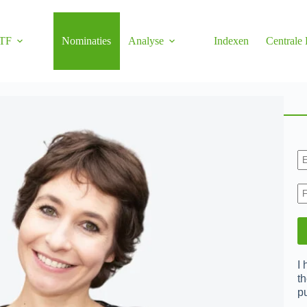
TF
Nominaties
Analyse
Indexen
Centrale
I
th
p