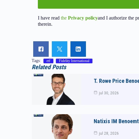
I have read
the
Privacy policy
and I authorize the p
therein.
Tags:
etf
Fidelity International
Related Posts
T. Rowe Price Beno
jul 30, 2026
Natixis IM Benoemt
jul 28, 2026