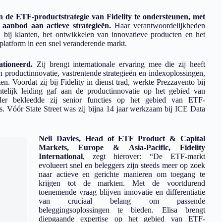
n de ETF-productstrategie van Fidelity te ondersteunen, met
 aanbod aan actieve strategieën.
Haar verantwoordelijkheden
 bij klanten, het ontwikkelen van innovatieve producten en het
latform in een snel veranderende markt.
tioneerd.
Zij brengt internationale ervaring mee die zij heeft
 productinnovatie, vastrentende strategieën en indexoplossingen,
. Voordat zij bij Fidelity in dienst trad, werkte Prezzavento bij
telijk leiding gaf aan de productinnovatie op het gebied van
er bekleedde zij senior functies op het gebied van ETF-
’s. Vóór State Street was zij bijna 14 jaar werkzaam bij ICE Data
Neil Davies, Head of ETF Product & Capital
Markets, Europe & Asia-Pacific, Fidelity
International
, zegt hierover: “De ETF-markt
evolueert snel en beleggers zijn steeds meer op zoek
naar actieve en gerichte manieren om toegang te
krijgen tot de markten. Met de voortdurend
toenemende vraag blijven innovatie en differentiatie
van cruciaal belang om passende
beleggingsoplossingen te bieden. Elisa brengt
diepgaande expertise op het gebied van ETF-