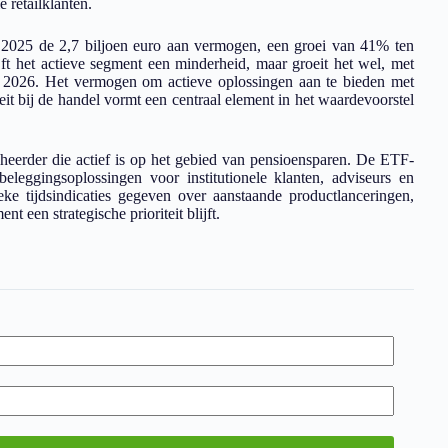
e retailklanten.
2025 de 2,7 biljoen euro aan vermogen, een groei van 41% ten
jft het actieve segment een minderheid, maar groeit het wel, met
an 2026. Het vermogen om actieve oplossingen aan te bieden met
teit bij de handel vormt een centraal element in het waardevoorstel
eheerder die actief is op het gebied van pensioensparen. De ETF-
eleggingsoplossingen voor institutionele klanten, adviseurs en
ieke tijdsindicaties gegeven over aanstaande productlanceringen,
t een strategische prioriteit blijft.