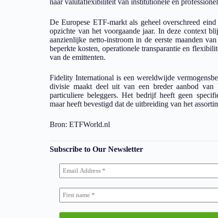
naar valutaflexibiliteit van institutionele en professionel
De Europese ETF-markt als geheel overschreed eind 
opzichte van het voorgaande jaar. In deze context bli
aanzienlijke netto-instroom in de eerste maanden v
beperkte kosten, operationele transparantie en flexibili
van de emittenten.
Fidelity International is een wereldwijde vermogensb
divisie maakt deel uit van een breder aanbod van b
particuliere beleggers. Het bedrijf heeft geen specif
maar heeft bevestigd dat de uitbreiding van het assortimen
Bron: ETFWorld.nl
Subscribe to Our Newsletter