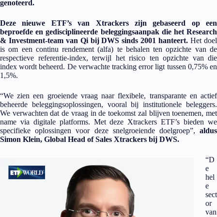
genoteerd.
Deze nieuwe ETF’s van Xtrackers zijn gebaseerd op een
beproefde en gedisciplineerde beleggingsaanpak die het Research
& Investment-team van Qi bij DWS sinds 2001 hanteert.
Het doe
is om een continu rendement (alfa) te behalen ten opzichte van de
respectieve referentie-index, terwijl het risico ten opzichte van die
index wordt beheerd. De verwachte tracking error ligt tussen 0,75% en
1,5%.
“We zien een groeiende vraag naar flexibele, transparante en actief
beheerde beleggingsoplossingen, vooral bij institutionele beleggers.
We verwachten dat de vraag in de toekomst zal blijven toenemen, met
name via digitale platforms. Met deze Xtrackers ETF’s bieden we
specifieke oplossingen voor deze snelgroeiende doelgroep”,
aldus
Simon Klein, Global Head of Sales Xtrackers bij DWS.
“D
e
hel
e
sect
or
van