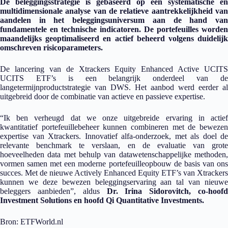
De beleggingsstrategie is gebaseerd op een systematische en
multidimensionale analyse van de relatieve aantrekkelijkheid van
aandelen in het beleggingsuniversum aan de hand van
fundamentele en technische indicatoren. De portefeuilles worden
maandelijks geoptimaliseerd en actief beheerd volgens duidelijk
omschreven risicoparameters.
De lancering van de Xtrackers Equity Enhanced Active UCITS
UCITS ETF’s is een belangrijk onderdeel van de
langetermijnproductstrategie van DWS. Het aanbod werd eerder al
uitgebreid door de combinatie van actieve en passieve expertise.
“Ik ben verheugd dat we onze uitgebreide ervaring in actief
kwantitatief portefeuillebeheer kunnen combineren met de bewezen
expertise van Xtrackers. Innovatief alfa-onderzoek, met als doel de
relevante benchmark te verslaan, en de evaluatie van grote
hoeveelheden data met behulp van datawetenschappelijke methoden,
vormen samen met een moderne portefeuilleopbouw de basis van ons
succes. Met de nieuwe Actively Enhanced Equity ETF’s van Xtrackers
kunnen we deze bewezen beleggingservaring aan tal van nieuwe
beleggers aanbieden”, aldus
Dr. Irina Sidorovitch, co-hoofd
Investment Solutions en hoofd Qi Quantitative Investments.
Bron: ETFWorld.nl