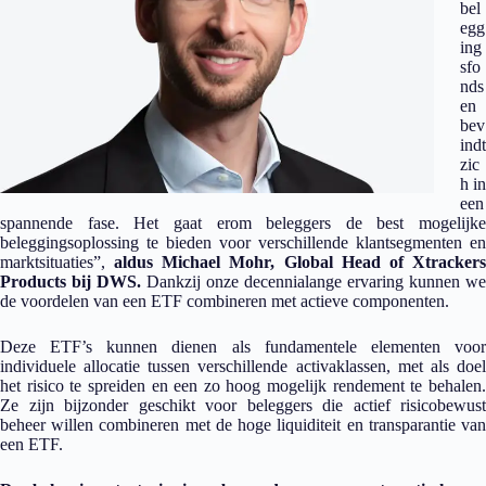
bel
egg
ing
sfo
nds
en
bev
indt
zic
h in
een
spannende fase. Het gaat erom beleggers de best mogelijke
beleggingsoplossing te bieden voor verschillende klantsegmenten en
marktsituaties”,
aldus Michael Mohr, Global Head of Xtracker
Products bij DWS.
Dankzij onze decennialange ervaring kunnen we
de voordelen van een ETF combineren met actieve componenten.
Deze ETF’s kunnen dienen als fundamentele elementen voor
individuele allocatie tussen verschillende activaklassen, met als doel
het risico te spreiden en een zo hoog mogelijk rendement te behalen.
Ze zijn bijzonder geschikt voor beleggers die actief risicobewust
beheer willen combineren met de hoge liquiditeit en transparantie van
een ETF.